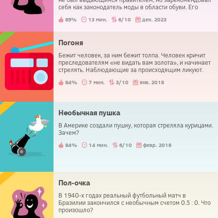
себя как законодатель моды в области обуви. Его
ботинки существенно отличались от тех, что носили
85%
13 мин.
6/10
дек. 2023
его современники. Его новшество так всем
понравилось, что теперь является обычной практикой,
в отличие от того времени. Что это за новшество?
Погоня
Бежит человек, за ним бежит толпа. Человек кричит
преследователям «не видать вам золота», и начинает
стрелять. Наблюдающие за происходящим ликуют.
84%
7 мин.
3/10
янв. 2018
Необычная пушка
В Америке создали пушку, которая стреляла курицами.
Зачем?
84%
14 мин.
6/10
февр. 2018
Пол-очка
В 1940-х годах реальный футбольный матч в
Бразилии закончился с необычным счетом 0.5 : 0. Что
произошло?