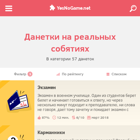
YesNoGame.net
Данетки на реальных
собятиях
В категории 57 данеток
1
Фильтр
По рейтингу
Списком
Экзамен
Экзамен в военном училище. Один из студентов берет
билет и начинает готовиться к ответу, но через
несколько минут подходит к преподавателю, ни слова
не говоря, дает тому зачетку и покидает экзамен с
отличной оценкой.
87%
12 мин.
6/10
март 2018
Карманники