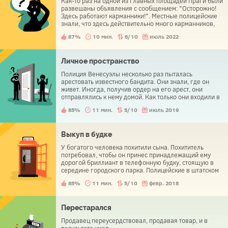
Как-то раз на одной из главных площадей Праги были
развешаны объявления с сообщением: "Осторожно!
Здесь работают карманники!". Местные полицейские
знали, что здесь действительно много карманников,
но они активно срывали эти объявления. Зачем?
87%
10 мин.
6/10
июль 2022
Личное пространство
Полиция Венесуэлы несколько раз пыталась
арестовать известного бандита. Они знали, где он
живет. Иногда, получив ордер на его арест, они
отправлялись к нему домой. Как только они входили в
дом, он запирался в спальне. Полицейским ничего не
85%
11 мин.
5/10
июль 2019
оставалось делать, кроме как уйти ни с чем.
Выкуп в будке
У богатого человека похитили сына. Похититель
потребовал, чтобы он принес принадлежащий ему
дорогой бриллиант в телефонную будку, стоящую в
середине городского парка. Полицейские в штатском
окружили парк, намереваясь схватить преступника
85%
11 мин.
5/10
февр. 2018
или его посредника. Отец похищенного ребенка
пришел к телефонной будке и выполнил все указания
похитителей, но полиция не смогла ни помешать
хитрому преступнику вынести алмаз из парка, ни
Перестарался
схватить негодяя. Что он сделал?
Продавец переусердствовал, продавая товар, и в