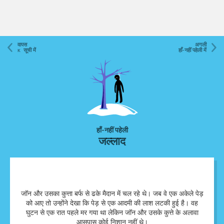
वापस
अगली
к सूची में
हाँ-नहीं पहेली में
हाँ-नहीं पहेली
जल्लाद
जॉन और उसका कुत्ता बर्फ से ढके मैदान में चल रहे थे। जब वे एक अकेले पेड़
वह आदमी पैराशूट की सहायता से कूदने वाला था। उसका पैराशूट उलझ गया
को आए तो उन्होंने देखा कि पेड़ से एक आदमी की लाश लटकी हुई है। वह
घुटन से एक रात पहले मर गया था लेकिन जॉन और उसके कुत्ते के अलावा
और पेड़ की शाखाओं पर फंस गया।
आसपास कोई निशान नहीं थे।