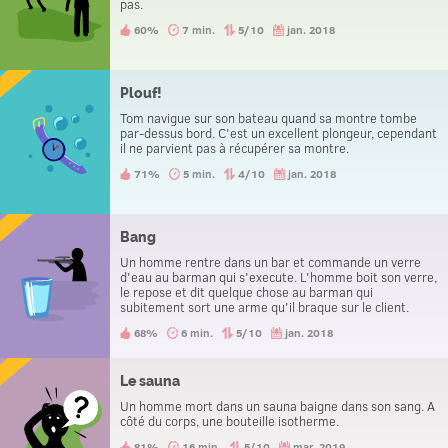
pas.
60%
7 min.
5/10
jan. 2018
Plouf!
Tom navigue sur son bateau quand sa montre tombe
par-dessus bord. C'est un excellent plongeur, cependant
il ne parvient pas à récupérer sa montre.
71%
5 min.
4/10
jan. 2018
Bang
Un homme rentre dans un bar et commande un verre
d'eau au barman qui s'execute. L'homme boit son verre,
le repose et dit quelque chose au barman qui
subitement sort une arme qu'il braque sur le client.
Celui-ci le remercie et s'en va. Ben pourquoi ?
68%
6 min.
5/10
jan. 2018
Le sauna
Un homme mort dans un sauna baigne dans son sang. A
côté du corps, une bouteille isotherme.
81%
16 min.
5/10
mar. 2019