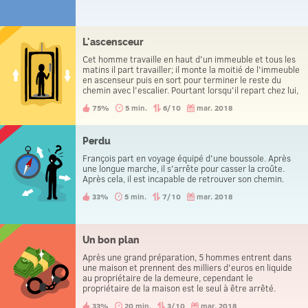
L'ascensceur
Cet homme travaille en haut d'un immeuble et tous les
matins il part travailler; il monte la moitié de l'immeuble
en ascenseur puis en sort pour terminer le reste du
chemin avec l'escalier. Pourtant lorsqu'il repart chez lui,
il ne prend pas l'escalier et reste dans l'ascenseur. Mais
75%
5 min.
6/10
mar. 2018
lorsqu'il pleut il ne prend l'escalier ni pour monter, ni
pour descendre. Mais pourquoi fait-il cela ?
Perdu
François part en voyage équipé d'une boussole. Après
une longue marche, il s'arrête pour casser la croûte.
Après cela, il est incapable de retrouver son chemin.
33%
5 min.
7/10
mar. 2018
Un bon plan
Après une grand préparation, 5 hommes entrent dans
une maison et prennent des milliers d'euros en liquide
au propriétaire de la demeure, cependant le
propriétaire de la maison est le seul à être arrêté.
33%
20 min.
3/10
mar. 2018