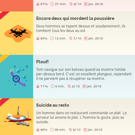
l'homme avec lui. Ce soirlà, les trois personnes vont au
57%
27 min.
9/10
jan. 2018
commissariat pour déclarer un vol.
Encore deux qui mordent la poussière
Deux hommes se tapent dessus et soudainement, ils
tombent tous les deux au sol.
63%
12 min.
7/10
jan. 2018
Plouf!
Tom navigue sur son bateau quand sa montre tombe
par-dessus bord. C'est un excellent plongeur, cependant
il ne parvient pas à récupérer sa montre.
71%
5 min.
4/10
jan. 2018
Suicide au resto
Un homme dans un restaurant commande un plat. Le
serveur lui amene le plat. L'homme le goute, puis se
suicide.
66%
38 min.
9/10
jan. 2018