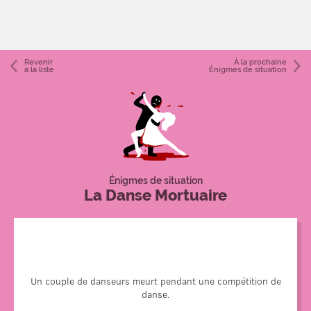
Revenir
À la prochaine
à la liste
Énigmes de situation
Énigmes de situation
La Danse Mortuaire
Au cours d'une compétition de tango, un autre couple très
compétitif a empoisonné la rose qu'un autre couple s'est
Un couple de danseurs meurt pendant une compétition de
transmis pendant leurs répétition, de sorte à ce que le
danse.
couple meurt. La rose empoisonnée a tué ce couple et les