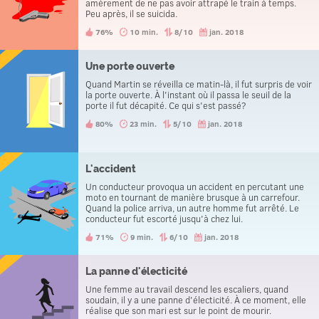
amèrement de ne pas avoir attrapé le train à temps.
Peu après, il se suicida.
76%
10 min.
8/10
jan. 2018
Une porte ouverte
Quand Martin se réveilla ce matin-là, il fut surpris de voir
la porte ouverte. À l'instant où il passa le seuil de la
porte il fut décapité. Ce qui s'est passé?
80%
23 min.
5/10
jan. 2018
L'accident
Un conducteur provoqua un accident en percutant une
moto en tournant de manière brusque à un carrefour.
Quand la police arriva, un autre homme fut arrêté. Le
conducteur fut escorté jusqu'à chez lui.
71%
9 min.
6/10
jan. 2018
La panne d'électicité
Une femme au travail descend les escaliers, quand
soudain, il y a une panne d'électicité. À ce moment, elle
réalise que son mari est sur le point de mourir.