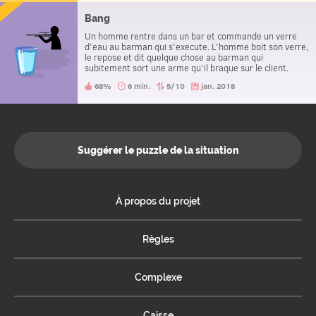
Bang
Un homme rentre dans un bar et commande un verre
d'eau au barman qui s'execute. L'homme boit son verre,
le repose et dit quelque chose au barman qui
subitement sort une arme qu'il braque sur le client.
Celui-ci le remercie et s'en va. Ben pourquoi ?
68%
6 min.
5/10
jan. 2018
Suggérer le puzzle de la situation
À propos du projet
Règles
Complexe
Caisse