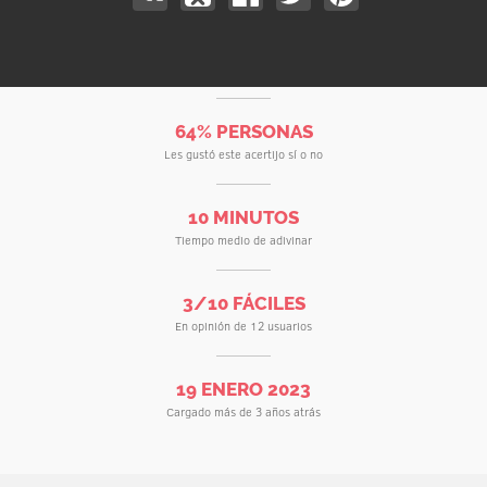
64% PERSONAS
Les gustó este acertijo sí o no
10 MINUTOS
Tiempo medio de adivinar
3/10 FÁCILES
En opinión de 12 usuarios
19 ENERO 2023
Cargado más de 3 años atrás