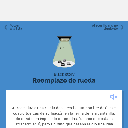
Volver
Al acertijo sí o no
a la lista
siguiente
Black story
Reemplazo de rueda
Al reemplazar una rueda de su coche, un hombre dejó caer
El niño sugirió desenroscar una tuerca de cada una de las
cuatro tuercas de su fijación en la rejilla de la alcantarilla,
tres ruedas y usarlas para asegurar la cuarta rueda. Al
de donde era imposible obtenerlas. Ya cree que estaba
hacer esto, el hombre pudo llegar al garaje más cercano
atrapado aquí, pero un niño que pasaba le dio una idea
con ruedas firmemente fijadas.