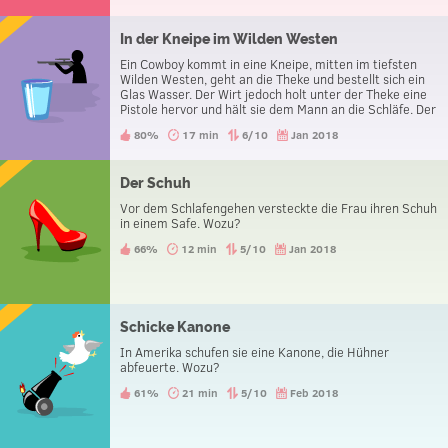
In der Kneipe im Wilden Westen
Ein Cowboy kommt in eine Kneipe, mitten im tiefsten
Wilden Westen, geht an die Theke und bestellt sich ein
Glas Wasser. Der Wirt jedoch holt unter der Theke eine
Pistole hervor und hält sie dem Mann an die Schläfe. Der
Mann bedankt sich daraufhin und verlässt die Kneipe.
80%
17 min
6/10
Jan 2018
Was soll das?
Der Schuh
Vor dem Schlafengehen versteckte die Frau ihren Schuh
in einem Safe. Wozu?
66%
12 min
5/10
Jan 2018
Schicke Kanone
In Amerika schufen sie eine Kanone, die Hühner
abfeuerte. Wozu?
61%
21 min
5/10
Feb 2018