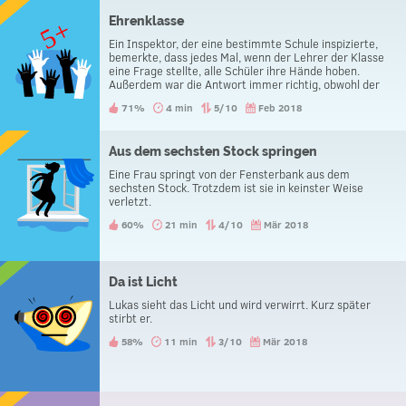
Ehrenklasse
Ein Inspektor, der eine bestimmte Schule inspizierte,
bemerkte, dass jedes Mal, wenn der Lehrer der Klasse
eine Frage stellte, alle Schüler ihre Hände hoben.
Außerdem war die Antwort immer richtig, obwohl der
Lehrer jedes Mal einen anderen Schüler auswählte. Wie
71%
4 min
5/10
Feb 2018
hat es geklappt?
Aus dem sechsten Stock springen
Eine Frau springt von der Fensterbank aus dem
sechsten Stock. Trotzdem ist sie in keinster Weise
verletzt.
60%
21 min
4/10
Mär 2018
Da ist Licht
Lukas sieht das Licht und wird verwirrt. Kurz später
stirbt er.
58%
11 min
3/10
Mär 2018