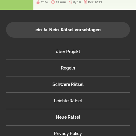
71%
39 min
8/10
Dez 2023
Ungewöhnliches an den beiden Männern oder dem
Fahrzeug, und die Reise führte durchwegs über
öffentliche Straßen. Trotzdem halten die beiden Männer
mit dieser Fahrt einen bis heute gültigen Weltrekord.
Welchen?
ein Ja-Nein-Rätsel vorschlagen
über Projekt
Regeln
Schwere Rätsel
Leichte Rätsel
Neue Rätsel
Privacy Policy