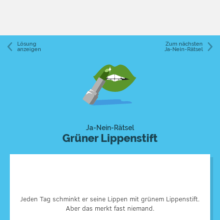
Lösung
Zum nächsten
anzeigen
Ja-Nein-Rätsel
Ja-Nein-Rätsel
Grüner Lippenstift
Im 20. Jahrhundert, als das Fernsehen noch schwarz-weiß
war, verwendeten Kameras Rotfilter, die die rote Farbe im
Jeden Tag schminkt er seine Lippen mit grünem Lippenstift.
Bild absorbierten, d.h. roter Lippenstift hob die Lippen
nicht ab. Deshalb mussten sich die Ansager im Fernsehen
Aber das merkt fast niemand.
beim Schminken aus Ausdrucksgründen die Lippen mit