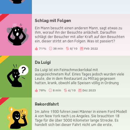
Schlag mit Folgen
Ein Mann besucht einen anderen Mann, sagt etwas zu
ihm, worauf ihn der Besuchte anlächelt. Daraufhin
schlägt der Besucher mit aller Kraft auf den Besuchten
ein, dieser stirbt an den Folgen. Was ist passiert?
71%
38 min
8/10
Feb 2022
Da Luigi
Da Luigi ist ein Feinschmeckerlokal mit
ausgezeichnetem Ruf. Eines Tages jedoch wurden viele
Leute, die in dem Restaurant zu Mittag gegessen
hatten, krank, obwohl alle Speisen völlig in Ordnung
waren. Was ist passiert?
76%
8 min
4/10
Dez 2023
Rekordfahrt
Im Jahre 1930 fuhren zwei Männer in einem Ford Modell
A von New York nach Los Angeles. Sie brauchten 18
Tage für die über 5000 Kilometer lange Strecke. Es
handelt sich bei dieser Fahrt nicht um die erste,
schnellste oder langsamste ihrer Art. Es war nichts