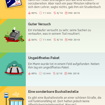
vorzubereiten. Aber nach ein paar Minuten näherte er
sich dem Lehrer, sagte nichts, gab ihm ein Studienbuch
und verließ die Prüfung mit einer guten Note.
60%
11 min
5/10
Mär 2018
Guter Versuch
Ein Verkäufer versucht zu sehr, seine Sachen zu
verkaufen, was in seinem Tod resultiert.
84%
11 min
5/10
Mär 2018
Ungeöffnetes Paket
Ein Mann wurde tot in einem Feld aufgefunden. Neben
ihm lag ein ungeöffnetes Paket.
65%
12 min
3/10
Mär 2018
Eine sonderbare Bushaltestelle
Es gibt eine Bushaltestelle an einer schönen Straße, die
voll funktionsfähig ist. Dort halten jedoch keine
öffentlichenVerkehrsmittel. Warum?