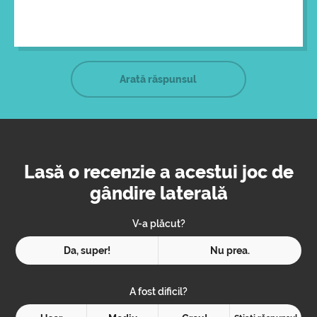
în orice direcție s-ar fi îndreptat, busola arăta spre sud.
Arată răspunsul
Lasă o recenzie a acestui joc de
gândire laterală
V-a plăcut?
Da, super!
Nu prea.
A fost dificil?