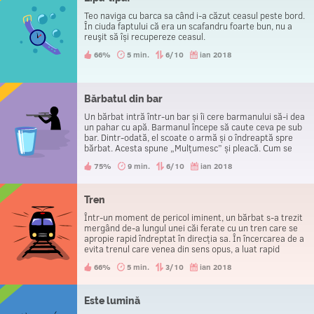
Teo naviga cu barca sa când i-a căzut ceasul peste bord.
În ciuda faptului că era un scafandru foarte bun, nu a
reuşit să își recupereze ceasul.
66%
5 min.
6/10
ian 2018
Bărbatul din bar
Un bărbat intră într-un bar și îi cere barmanului să-i dea
un pahar cu apă. Barmanul începe să caute ceva pe sub
bar. Dintr-odată, el scoate o armă și o îndreaptă spre
bărbat. Acesta spune „Mulțumesc” și pleacă. Cum se
explică?
75%
9 min.
6/10
ian 2018
Tren
Într-un moment de pericol iminent, un bărbat s-a trezit
mergând de-a lungul unei căi ferate cu un tren care se
apropie rapid îndreptat în direcția sa. În încercarea de a
evita trenul care venea din sens opus, a luat rapid
decizia de a sări de pe șină. În mod surprinzător, înainte
66%
5 min.
3/10
ian 2018
de a executa săritura, a alergat trei metri spre tren.
Care ar putea fi motivul din spatele acestui lucru?
Este lumină