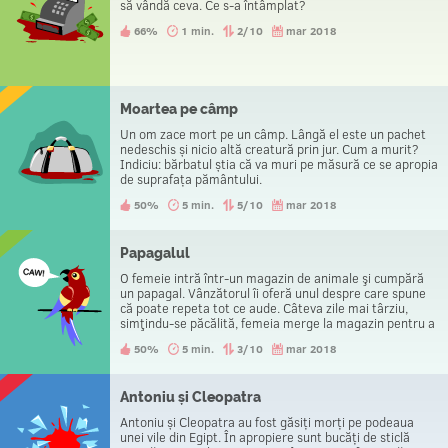
să vândă ceva. Ce s-a întâmplat?
66%
1 min.
2/10
mar 2018
Moartea pe câmp
Un om zace mort pe un câmp. Lângă el este un pachet
nedeschis și nicio altă creatură prin jur. Cum a murit?
Indiciu: bărbatul știa că va muri pe măsură ce se apropia
de suprafața pământului.
50%
5 min.
5/10
mar 2018
Papagalul
O femeie intră într-un magazin de animale şi cumpără
un papagal. Vânzătorul îi oferă unul despre care spune
că poate repeta tot ce aude. Câteva zile mai târziu,
simţindu-se păcălită, femeia merge la magazin pentru a
i se returna banii. Totuși, se întoarce acasă cu papagal și
50%
5 min.
3/10
mar 2018
fără bani. De ce?
Antoniu și Cleopatra
Antoniu și Cleopatra au fost găsiți morți pe podeaua
unei vile din Egipt. În apropiere sunt bucăți de sticlă