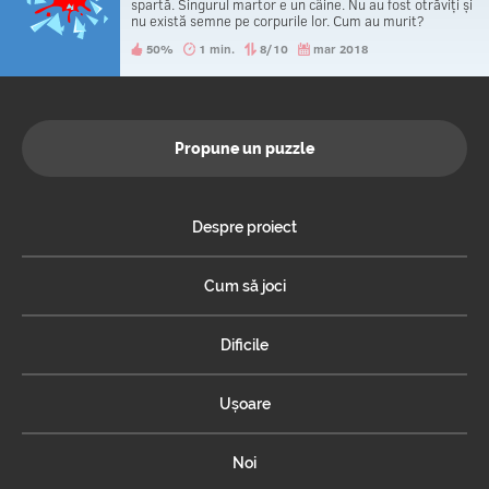
spartă. Singurul martor e un câine. Nu au fost otrăviți și
nu există semne pe corpurile lor. Cum au murit?
50%
1 min.
8/10
mar 2018
Propune un puzzle
Despre proiect
Cum să joci
Dificile
Ușoare
Noi