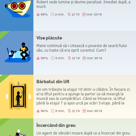
Robert vede lumina și devine paralizat. Imediat după, a
murit.
66%
2 min.
2/10
mar 2018
Vise plăcute
Matei continuă să-i citească o poveste de seară fiului
său, cu toate că era oprit curentul. Cum?
50%
5 min.
3/10
mar 2018
Bărbatul din lift
Un om trăiește la etajul 10 dintr-o clădire. În fiecare zi,
el ia liftul pentru a ajunge la parter ca să meargă la
muncă sau la cumpărături. Când se întoarce, ia liftul
până la etajul 7 și apoi urcă pe scări 3 etaje, până la
apartamentul lui. De ce face asta?
50%
5 min.
3/10
mar 2018
Încercând din greu
Un agent de vânzări moare după ce a încercat din greu