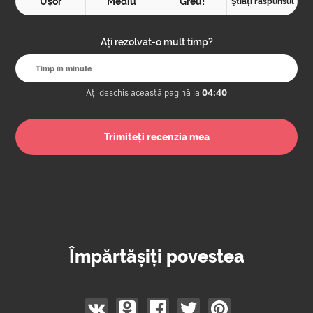
Ușor
Mediu
Greu!
Știați răspunsul
Ați rezolvat-o mult timp?
Ați deschis această pagină la
04:40
Împărtășiți povestea