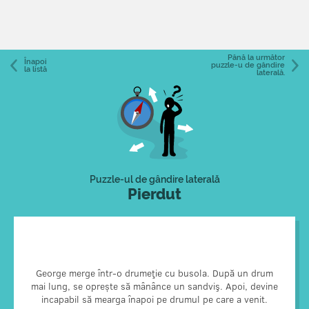
Până la următor
Înapoi
puzzle-u de gândire
la listă
laterală.
Puzzle-ul de gândire laterală
Pierdut
George era un om de ştiinţă care lucra aproape de Polul
Nord. Când s-a dus la plimbare, a mers înspre nord și s-a
George merge într-o drumeţie cu busola. După un drum
mai lung, se oprește să mânânce un sandviş. Apoi, devine
oprit să își mânâce senvișul exact la Polul Nord. Când a
încercat să se întoarcă acasă, busola da era inutilă, întrucât
incapabil să mearga înapoi pe drumul pe care a venit.