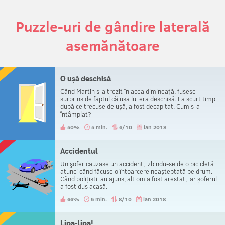
Puzzle-uri de gândire laterală
asemănătoare
O ușă deschisă
Când Martin s-a trezit în acea dimineaţă, fusese
surprins de faptul că ușa lui era deschisă. La scurt timp
după ce trecuse de ușă, a fost decapitat. Cum s-a
întâmplat?
50%
5 min.
6/10
ian 2018
Accidentul
Un şofer cauzase un accident, izbindu-se de o bicicletă
atunci când făcuse o întoarcere neașteptată pe drum.
Când polițiștii au ajuns, alt om a fost arestat, iar șoferul
a fost dus acasă.
66%
5 min.
8/10
ian 2018
Lipa-lipa!