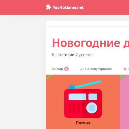
YesNoGame.net
Новогодние 
В категории 7 данеток
1
Фильтр
По популярности
Погоня