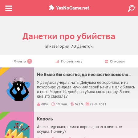
YesNoGame.net
Данетки про убийства
В категории 70 данеток
1
Фильтр
По рейтингу
Списком
Не было бы счастья, да несчастье помогло...
У девушки умерла мать. Девушка ее хоронила, и на
похоронах увидела мужчину своей мечты и влюбилась
в него. Через 14 дней она убила свою сестру. Зачем
она это сделала?
68%
13 мин.
5/10
сент. 2021
Король
Александр выстрелил в короля, но его никто не
осудил. Почему?