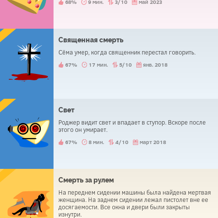
68%
9 мин.
3/10
май 2023
Священная смерть
Сёма умер, когда священник перестал говорить.
67%
17 мин.
5/10
янв. 2018
Свет
Роджер видит свет и впадает в ступор. Вскоре после
этого он умирает.
67%
8 мин.
4/10
март 2018
Смерть за рулем
На переднем сидении машины была найдена мертвая
женщина. На заднем сидении лежал пистолет вне ее
досягаемости. Все окна и двери были закрыты
изнутри.