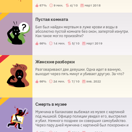
67%
9 мин.
4/10
март 2018
Пустая комната
Бил был найден мертвым в луже крови и воды в
абсолютно пустой комнате без окон, запертой изнутри.
Как такое могло произойти?
66%
14 мин.
5/10
март 2019
Женские разборки
Разговаривают две девушки. Одна идет в ванную,
выходит через пять минут и убивает другую. За что?
66%
24 мин.
7/10
янв. 2022
Смерть в музее
Мужчина в балаклаве выбежал из музея с картиной
под мышкой. Офицер полиции увидел его, выстрелил
и убил. Немного позднее он совершил самоубийство.
Через пару дней мужчина с картиной был похоронен и
назван почетным жителем города.