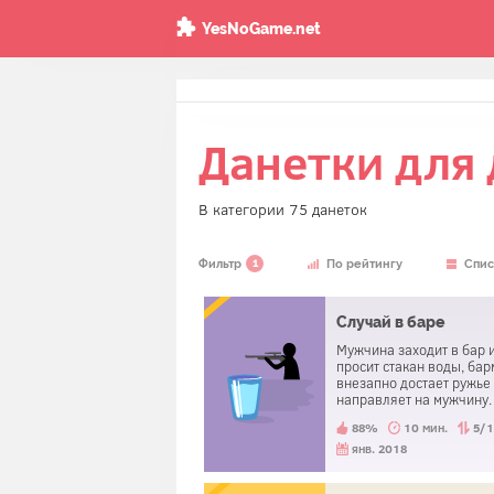
YesNoGame.net
Данетки для 
В категории 75 данеток
1
Фильтр
По рейтингу
Спис
Случай в баре
Мужчина заходит в бар 
просит стакан воды, ба
внезапно достает ружье
направляет на мужчину.
Мужчина говорит «спас
88%
10 мин.
5/
уходит.
янв. 2018