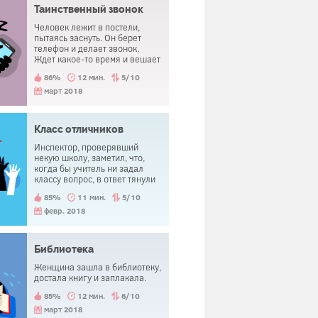
Таинственный звонок
Человек лежит в постели,
пытаясь заснуть. Он берет
телефон и делает звонок.
Ждет какое-то время и вешает
трубку, не дожидаясь ответа. И
86%
12 мин.
5/10
спокойно засыпает.
март 2018
Класс отличников
Инспектор, проверявший
некую школу, заметил, что,
когда бы учитель ни задал
классу вопрос, в ответ тянули
руки все ученики. Более того,
85%
11 мин.
5/10
хотя учитель каждый раз
выбирал другого ученика,
февр. 2018
ответ всегда бывал
правильным. Как это
получалось?
Библиотека
Женщина зашла в библиотеку,
достала книгу и заплакала.
85%
12 мин.
6/10
март 2018