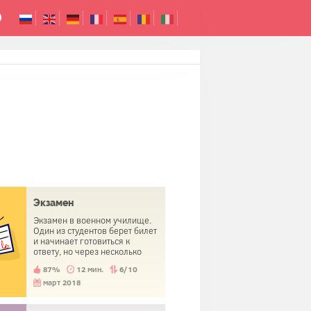
Экзамен
Экзамен в военном училище.
Один из студентов берет билет
и начинает готовиться к
ответу, но через несколько
минут подходит к
87%
12 мин.
6/10
преподавателю, ни слова не
говоря, дает тому зачетку и
март 2018
покидает экзамен с отличной
оценкой.