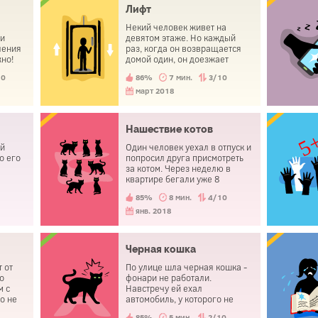
Лифт
Некий человек живет на
ги
девятом этаже. Но каждый
ления
раз, когда он возвращается
но!
домой один, он доезжает
ики!".
только до седьмого этажа и
10
86%
7 мин.
3/10
нали,
далее идет пешком.
март 2018
они
Нашествие котов
ий
Один человек уехал в отпуск и
о его
попросил друга присмотреть
за котом. Через неделю в
квартире бегали уже 8
взрослых котов.
0
85%
8 мин.
4/10
янв. 2018
Черная кошка
 от
По улице шла черная кошка -
го
фонари не работали.
м с
Навстречу ей ехал
ко не
автомобиль, у которого не
работали фары. Однако кошка
0
85%
5 мин.
2/10