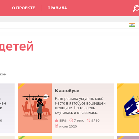
О ПРОЕКТЕ
ПРАВИЛА
детей
ком
В автобусе
и
Катя решила уступить своё
рмен
место в автобусе вошедшей
 и
женщине. Но та очень
смутилась и отказалась.
ибо» и
Почему?
10
88%
7 мин.
4/10
июнь 2020