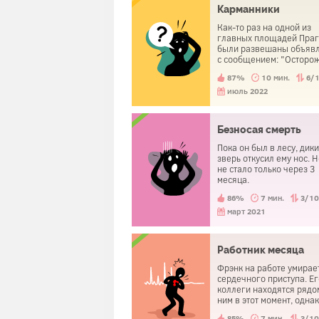
Карманники
Как-то раз на одной из
главных площадей Пра
были развешаны объяв
с сообщением: "Осторож
Здесь работают карманн
87%
10 мин.
6/
Местные полицейские з
что здесь действительно
июль 2022
много карманников, но 
активно срывали эти
объявления. Зачем?
Безносая смерть
Пока он был в лесу, дик
зверь откусил ему нос. Н
не стало только через 3
месяца.
86%
7 мин.
3/1
март 2021
Работник месяца
Фрэнк на работе умирает
сердечного приступа. Е
коллеги находятся рядо
ним в этот момент, одна
оказывают ему помощь.
85%
7 мин.
3/1