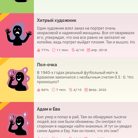
Хитрый художник
Один художник взял заказ на портрет очень
некрасивой и надменной женщины. Все отговаривали
его, утверждая, что она все равно не заплатит ни
копейки, ведь портрет выйдет плохим. Так и вышло. Но
через два дня женщина вернулась и стала умолять
77%
11 мин.
4/10
апр. 2018
художника продать ей портрет. Почему?
Пол-очка
В 1940-х годах реальный футбольный матч в
Бразилии закончился с необычным счетом 0.5 : 0. Что
произошло?
84%
7 мин.
4/10
февр. 2022
Адам и Ева
Бил умер и попал в рай. Там он обнаружил тысячи
людей, все они были обнажены. Он смотрел по
сторонам в надежде найти знакомых. И тут он увидел
самих Адама и Еву. Как он понял, что это они?