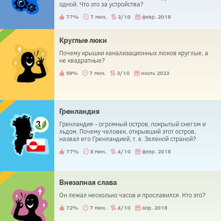
одной. Что это за устройства?
77%
7 мин.
3/10
февр. 2018
Круглые люки
Почему крышки канализационных люков круглые, а
не квадратные?
59%
7 мин.
3/10
июль 2023
Гренландия
Гренландия - огромный остров, покрытый снегом и
льдом. Почему человек, открывший этот остров,
назвал его Гренландией, т. е. Зеленой страной?
77%
8 мин.
4/10
февр. 2018
Внезапная слава
Он лежал несколько часов и прославился. Кто это?
72%
7 мин.
4/10
апр. 2018