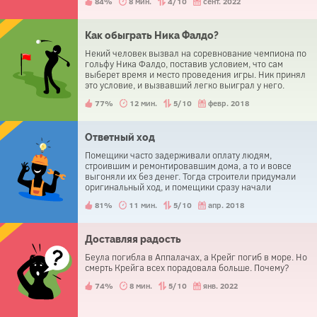
84%
8 мин.
4/10
сент. 2022
Как обыграть Ника Фалдо?
Некий человек вызвал на соревнование чемпиона по
гольфу Ника Фалдо, поставив условием, что сам
выберет время и место проведения игры. Ник принял
это условие, и вызвавший легко выиграл у него.
Почему?
77%
12 мин.
5/10
февр. 2018
Ответный ход
Помещики часто задерживали оплату людям,
строившим и ремонтировавшим дома, а то и вовсе
выгоняли их без денег. Тогда строители придумали
оригинальный ход, и помещики сразу начали
выплачивать им сполна. Что они сделали?
81%
11 мин.
5/10
апр. 2018
Доставляя радость
Беула погибла в Аппалачах, а Крейг погиб в море. Но
смерть Крейга всех порадовала больше. Почему?
74%
8 мин.
5/10
янв. 2022