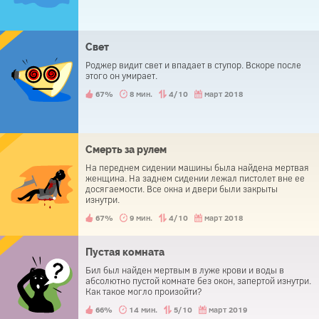
Свет
Роджер видит свет и впадает в ступор. Вскоре после
этого он умирает.
67%
8 мин.
4/10
март 2018
Смерть за рулем
На переднем сидении машины была найдена мертвая
женщина. На заднем сидении лежал пистолет вне ее
досягаемости. Все окна и двери были закрыты
изнутри.
67%
9 мин.
4/10
март 2018
Пустая комната
Бил был найден мертвым в луже крови и воды в
абсолютно пустой комнате без окон, запертой изнутри.
Как такое могло произойти?
66%
14 мин.
5/10
март 2019