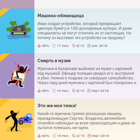
Машина-обманщица
Иван создал устройство, который превращает
цветную бумагу в 100-долларовые купюры. И даже
специалисты не могут отличить их от настоящих. Но
почему он выставил это устройство на продажу?
65%
17 мин.
6/10
янв. 2018
Смерть в музее
Мужчина в балаклаве выбежал из музея с картиной
под мышкой. Офицер полиции увидел его, выстрелил
и убил. Немного позднее он совершил самоубийство.
Через пару дней мужчина с картиной был похоронен и
назван почетным жителем города.
65%
10 мин.
5/10
март 2018
Это же моя тачка!
Какой-то мужчина громил роскошную машину,
принадлежащую Сергею. Владелец автомобиля
спокойно наблюдал за всем происходящим и даже не
пытался помешать негодяю.
64%
16 мин.
4/10
март 2018