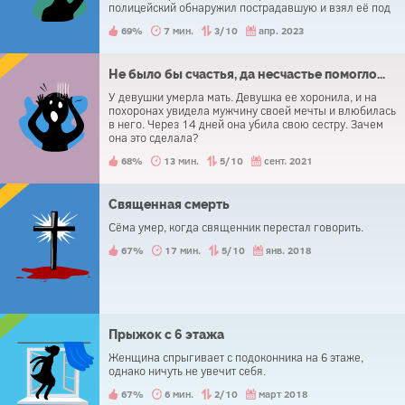
полицейский обнаружил пострадавшую и взял её под
стражу. Почему?
69%
7 мин.
3/10
апр. 2023
Не было бы счастья, да несчастье помогло...
У девушки умерла мать. Девушка ее хоронила, и на
похоронах увидела мужчину своей мечты и влюбилась
в него. Через 14 дней она убила свою сестру. Зачем
она это сделала?
68%
13 мин.
5/10
сент. 2021
Священная смерть
Сёма умер, когда священник перестал говорить.
67%
17 мин.
5/10
янв. 2018
Прыжок с 6 этажа
Женщина cпрыгивает с подоконника на 6 этаже,
однако ничуть не увечит себя.
67%
6 мин.
2/10
март 2018