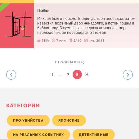
Побег
Михаил был в тюрьме. В один день он пообедал, затем
навестил тюремный двор ненадолго, а потом пошел в
библиотеку. В сумерках, вне досягаемости камер
наблюдения, он переоделся. Затем он
беспрепятственно вышел из тюрьмы. Как у него это
63%
7 мин.
2/10
янв. 2018
получилось?
СТРАНИЦА
8 ИЗ 9
...
1
7
9
8
КАТЕГОРИИ
ПРО УБИЙСТВА
ЯПОНСКИЕ
НА РЕАЛЬНЫХ СОБЫТИЯХ
ДЕТЕКТИВНЫЕ